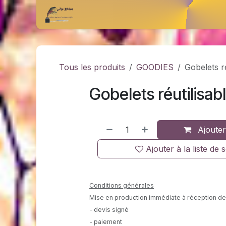
Se rendre au contenu
Accueil
Catalogue
Rendez-vous
Tous les produits
GOODIES
Gobelets r
Gobelets réutilisab
Ajouter
Ajouter à la liste de 
Conditions générales
Mise en production immédiate à réception de 
- devis signé
- paiement