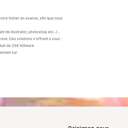
votre fichier en avance, afin que nous
t de illustrator, photoshop etc.../...
rave. Des solutions s'offrent à vous :
éduit de 25€ ht/heure
itement sur