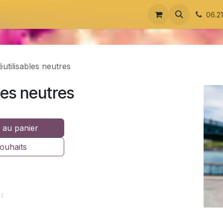
Quick Print
06.2
éutilisables neutres
les neutres
 au panier
souhaits
: